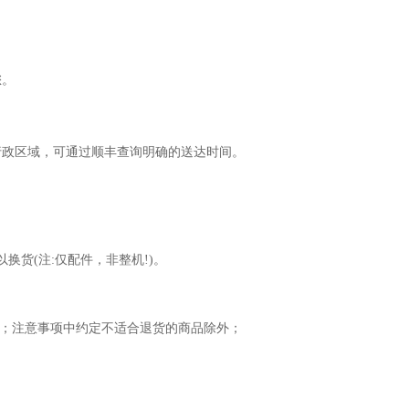
您。
行政区域，可通过顺丰查询明确的送达时间。
换货(注:仅配件，非整机!)。
退货；注意事项中约定不适合退货的商品除外；