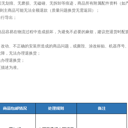
面无划痕、无磨损、无磕碰、无拆卸等痕迹，商品所有附属配件资料（如
失，则主商品可能无法全额退款（质量问题换货无需返回）；
自行导出；
由于商品容易在物流过程中造成损坏，为避免不必要的麻烦，建议您退货时
故、改动、不正确的安装所造成的商品问题，或撕毁、涂改标贴、机器序号
故障，无法办理退换货；
法办理退换货；
页描述为准。